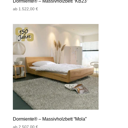
Dormiente® – Massivholzbett “KB23”
ab
1.522,00
€
Dormiente® – Massivholzbett “Mola”
ab
2.507,00
€