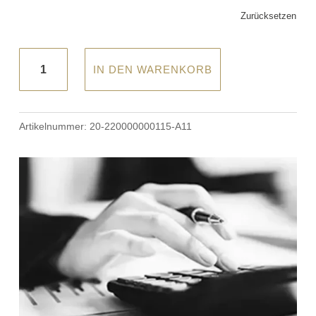
Zurücksetzen
Hasena®
IN DEN WARENKORB
-
Massivholzbett
Buche
Artikelnummer:
20-220000000115-A11
weiß
lackiert
"TRENTO
Prato"
Menge