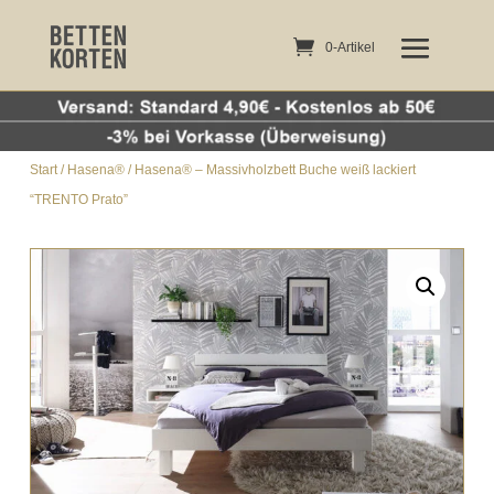
0-Artikel
0-Artikel
Start
/
Hasena®
/ Hasena® – Massivholzbett Buche weiß lackiert
“TRENTO Prato”