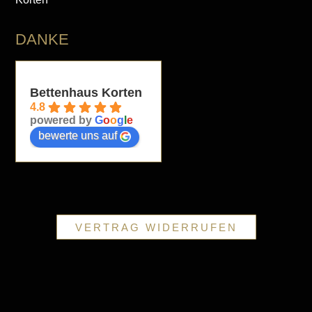
DANKE
Bettenhaus Korten
4.8
powered by
G
o
o
g
l
e
bewerte uns auf
VERTRAG WIDERRUFEN