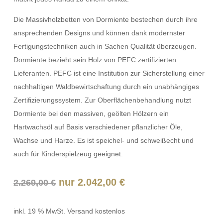
Die Massivholzbetten von Dormiente bestechen durch ihre
ansprechenden Designs und können dank modernster
Fertigungstechniken auch in Sachen Qualität überzeugen.
Dormiente bezieht sein Holz von PEFC zertifizierten
Lieferanten. PEFC ist eine Institution zur Sicherstellung einer
nachhaltigen Waldbewirtschaftung durch ein unabhängiges
Zertifizierungssystem. Zur Oberflächenbehandlung nutzt
Dormiente bei den massiven, geölten Hölzern ein
Hartwachsöl auf Basis verschiedener pflanzlicher Öle,
Wachse und Harze. Es ist speichel- und schweißecht und
auch für Kinderspielzeug geeignet.
Ursprünglicher
Aktueller
nur
2.042,00
€
2.269,00
€
Preis
Preis
war:
ist:
inkl. 19 % MwSt.
Versand kostenlos
2.269,00 €
2.042,00 €.