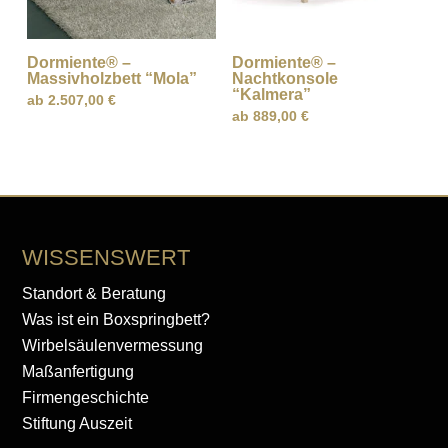
Dormiente® –
Dormiente® –
Massivholzbett “Mola”
Nachtkonsole
“Kalmera”
ab
2.507,00
€
ab
889,00
€
WISSENSWERT
Standort & Beratung
Was ist ein Boxspringbett?
Wirbelsäulenvermessung
Maßanfertigung
Firmengeschichte
Stiftung Auszeit