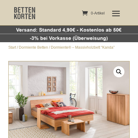
0-Artikel
0-Artikel
Start
/
Dormiente Betten
/ Dormiente® – Massivholzbett “Kanda”