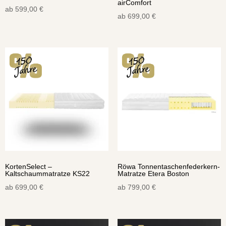
airComfort
ab
599,00
€
ab
699,00
€
KortenSelect –
Röwa Tonnentaschenfederkern-
Kaltschaummatratze KS22
Matratze Etera Boston
ab
699,00
€
ab
799,00
€