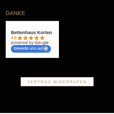
DANKE
Bettenhaus Korten
4.8
powered by
G
o
o
g
l
e
bewerte uns auf
VERTRAG WIDERRUFEN