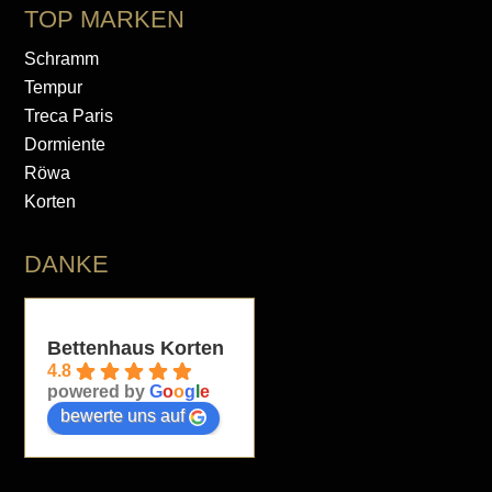
TOP MARKEN
Schramm
Tempur
Treca Paris
Dormiente
Röwa
Korten
DANKE
Bettenhaus Korten
4.8
powered by
G
o
o
g
l
e
bewerte uns auf