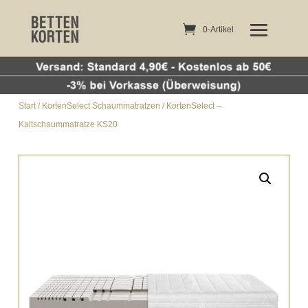
0-Artikel
0-Artikel
Start
/
KortenSelect Schaummatratzen
/ KortenSelect –
Kaltschaummatratze KS20