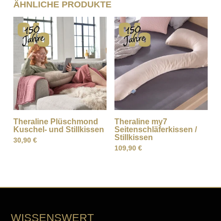
ÄHNLICHE PRODUKTE
Theraline Plüschmond
Theraline my7
Kuschel- und Stillkissen
Seitenschläferkissen /
Stillkissen
30,90
€
109,90
€
WISSENSWERT