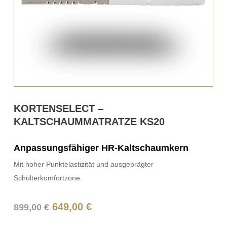
KORTENSELECT –
KALTSCHAUMMATRATZE KS20
Anpassungsfähiger HR-Kaltschaumkern
Mit hoher Punktelastizität und ausgeprägter
Schulterkomfortzone.
Ursprünglicher
Aktueller
649,00
€
899,00
€
Preis
Preis