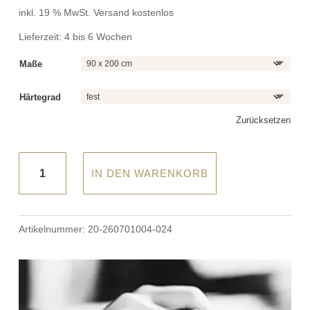
war:
ist:
inkl. 19 % MwSt.
Versand kostenlos
899,00 €
649,00 €.
Lieferzeit:
4 bis 6 Wochen
Maße
Härtegrad
Zurücksetzen
KortenSelect
IN DEN WARENKORB
–
Kaltschaummatratze
KS20
Artikelnummer:
20-260701004-024
Menge