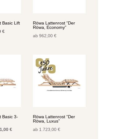
 Basic Lift
Röwa Lattenrost “Der
Röwa, Economy”
nglicher
Aktueller
0
€
ab
962,00
€
Preis
ist:
 €
824,00 €.
 Basic 3-
Röwa Lattenrost “Der
Röwa, Luxus”
rünglicher
Aktueller
21,00
€
ab
1.723,00
€
s
Preis