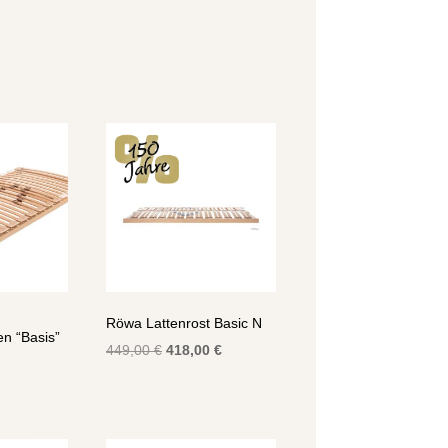
Röwa Lattenrost Basic N
n “Basis”
Ursprünglicher
Aktueller
449,00
€
418,00
€
Preis
Preis
war:
ist:
449,00 €
418,00 €.