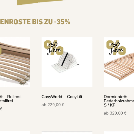
ENROSTE BIS ZU -35%
 – Rollrost
CosyWorld – CosyLift
Dormiente® –
tallfrei
Federholzrahme
ab
229,00
€
S / KF
€
ab
329,00
€