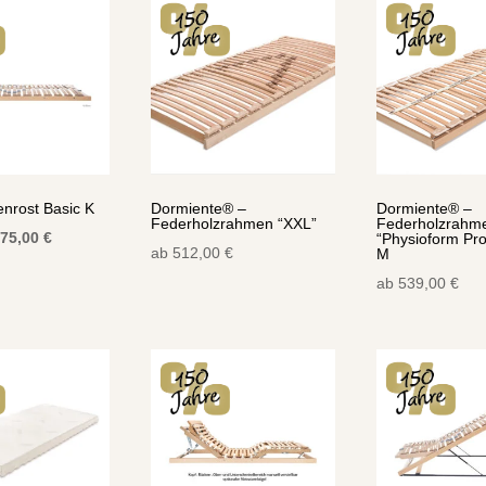
nrost Basic K
Dormiente® –
Dormiente® –
Federholzrahmen “XXL”
Federholzrahm
rsprünglicher
Aktueller
75,00
€
“Physioform Pro
ab
512,00
€
M
reis
Preis
ab
539,00
€
ar:
ist:
11,00 €
475,00 €.