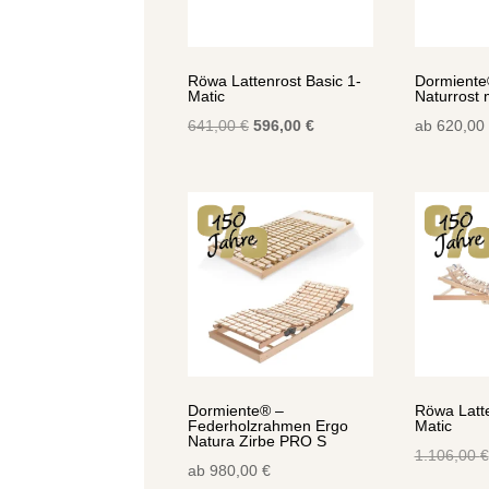
Röwa Lattenrost Basic 1-
Dormiente
Matic
Naturrost m
Ursprünglicher
Aktueller
641,00
€
596,00
€
ab
620,00
Preis
Preis
war:
ist:
641,00 €
596,00 €.
Dormiente® –
Röwa Latte
Federholzrahmen Ergo
Matic
Natura Zirbe PRO S
1.106,00
€
ab
980,00
€