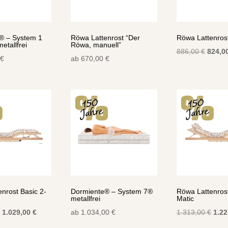
® – System 1
Röwa Lattenrost “Der
Röwa Lattenrost
etallfrei
Röwa, manuell”
Ursprü
886,00
€
824,0
€
ab
670,00
€
Preis
war:
886,00
nrost Basic 2-
Dormiente® – System 7®
Röwa Lattenrost
metallfrei
Matic
Ursprünglicher
Aktueller
Ursp
1.029,00
€
ab
1.034,00
€
1.313,00
€
1.2
Preis
Preis
Prei