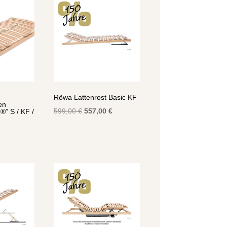
Röwa Lattenrost Basic KF
en
Ursprünglicher
Aktueller
599,00
€
557,00
€
®” S / KF /
Preis
Preis
war:
ist:
599,00 €
557,00 €.