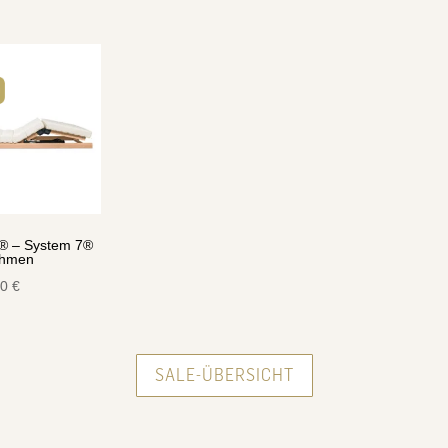
war:
ist:
war:
1.106,00 €
1.029,00 €.
1.31
® – System 7®
ahmen
00
€
SALE-ÜBERSICHT