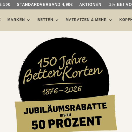
 50€
 50€
STANDARDVERSAND 4,90€
STANDARDVERSAND 4,90€
AKTIONEN
AKTIONEN
-3% BEI V
-3% BEI V
E
E
MARKEN
MARKEN
BETTEN
BETTEN
MATRATZEN & MEHR
MATRATZEN & MEHR
KOPF
KOPF