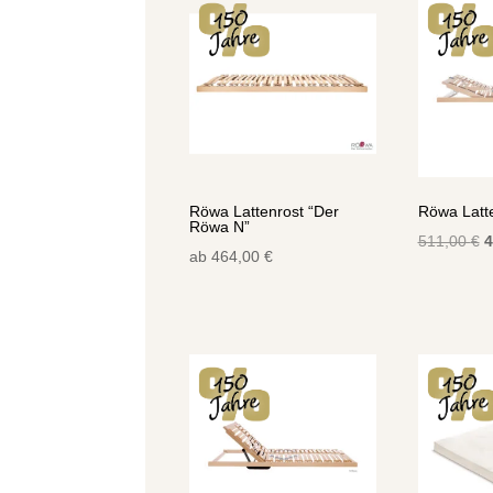
Röwa Lattenrost “Der
Röwa Latte
Röwa N”
U
511,00
€
4
ab
464,00
€
P
w
5