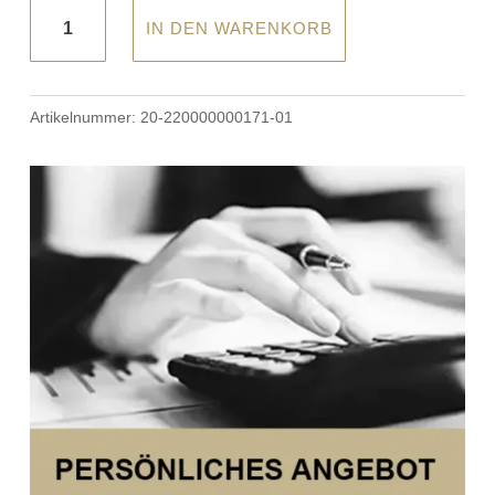
Dormiente®
IN DEN WARENKORB
-
Federholzrahmen
"Physioform
Artikelnummer:
20-220000000171-01
Pro®"
S
/
KF
/
M
Menge