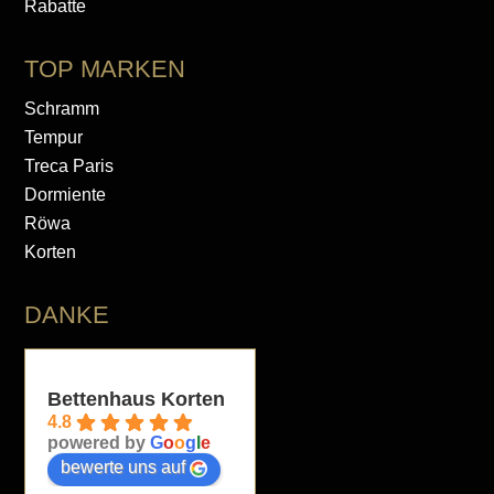
Rabatte
TOP MARKEN
Schramm
Tempur
Treca Paris
Dormiente
Röwa
Korten
DANKE
Bettenhaus Korten
4.8
powered by
G
o
o
g
l
e
bewerte uns auf