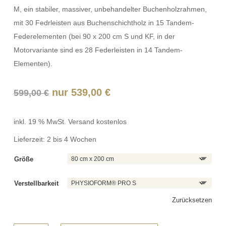
M, ein stabiler, massiver, unbehandelter Buchenholzrahmen,
mit 30 Fedrleisten aus Buchenschichtholz in 15 Tandem-
Federelementen (bei 90 x 200 cm S und KF, in der
Motorvariante sind es 28 Federleisten in 14 Tandem-
Elementen).
Ursprünglicher
Aktueller
nur
539,00
€
599,00
€
Preis
Preis
war:
ist:
inkl. 19 % MwSt.
Versand kostenlos
599,00 €
539,00 €.
Lieferzeit:
2 bis 4 Wochen
Größe
Verstellbarkeit
Zurücksetzen