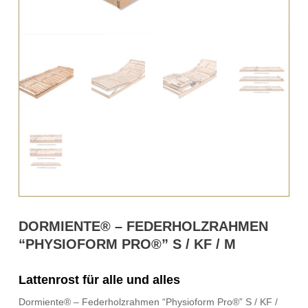
DORMIENTE® – FEDERHOLZRAHMEN
“PHYSIOFORM PRO®” S / KF / M
Lattenrost für alle und alles
Dormiente® – Federholzrahmen “Physioform Pro®” S / KF /