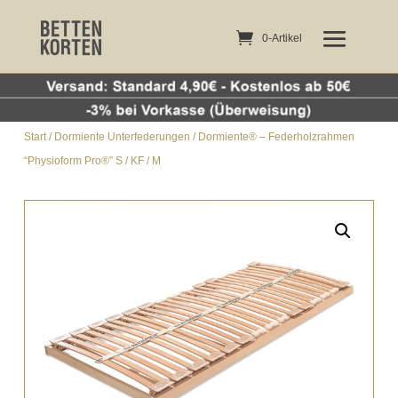
0-Artikel
0-Artikel
Start
/
Dormiente Unterfederungen
/ Dormiente® – Federholzrahmen
“Physioform Pro®” S / KF / M