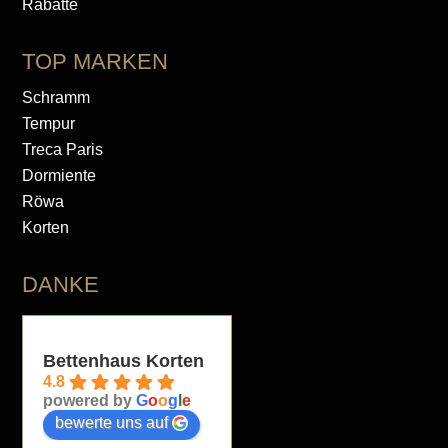
Rabatte
TOP MARKEN
Schramm
Tempur
Treca Paris
Dormiente
Röwa
Korten
DANKE
Bettenhaus Korten
4.8
powered by
G
o
o
g
l
e
bewerte uns auf