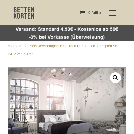
0-Artikel
0-Artikel
Start
/
Treca Paris Boxspringbetten
/ Treca Paris – Boxspringbett Set
24Seven “Like”