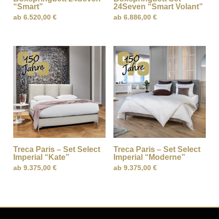
“Smart”
24Seven “Smart Volant”
ab
6.520,00
€
ab
6.886,00
€
Treca Paris – Set Select
Treca Paris – Set Select
Imperial “Kate”
Imperial “Moderne”
ab
9.375,00
€
ab
9.375,00
€