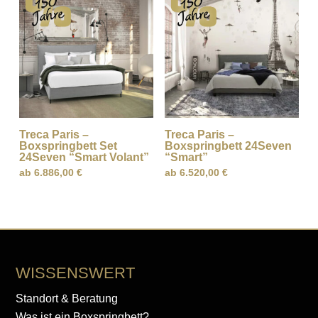
Treca Paris –
Treca Paris –
Boxspringbett Set
Boxspringbett 24Seven
24Seven “Smart Volant”
“Smart”
ab
6.886,00
€
ab
6.520,00
€
WISSENSWERT
Standort & Beratung
Was ist ein Boxspringbett?