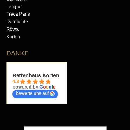
Tempur
Treca Paris
Dormiente
Röwa
Korten
DANKE
Bettenhaus Korten
4.8
powered by
G
o
o
g
l
e
bewerte uns auf