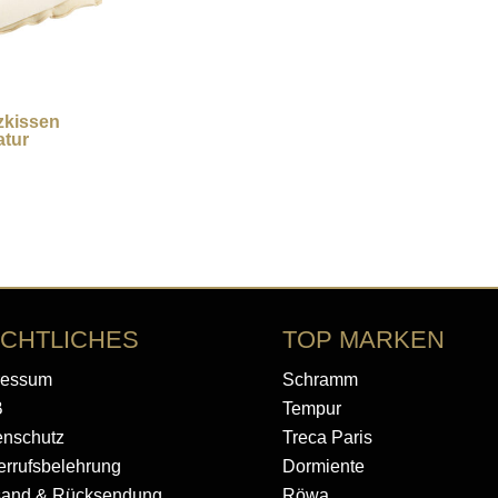
zkissen
tur
CHTLICHES
TOP MARKEN
ressum
Schramm
B
Tempur
enschutz
Treca Paris
rrufsbelehrung
Dormiente
sand & Rücksendung
Röwa