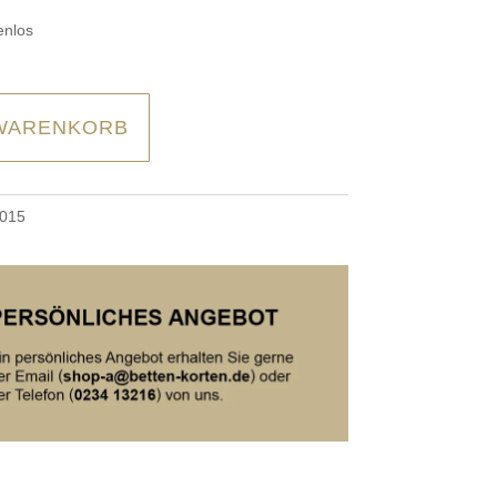
enlos
 WARENKORB
015