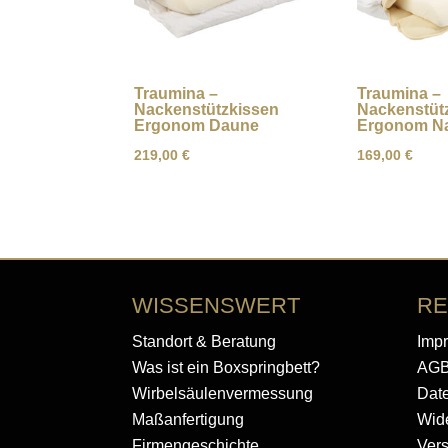
Traumina –
Traumina –
Nackenstützkissen
Nackenstüt
Ergonom Daune
Ergonom Na
219,00
€
169,00
€
WISSENSWERT
RE
Standort & Beratung
Imp
Was ist ein Boxspringbett?
AG
Wirbelsäulenvermessung
Dat
Maßanfertigung
Wide
Firmengeschichte
Ver