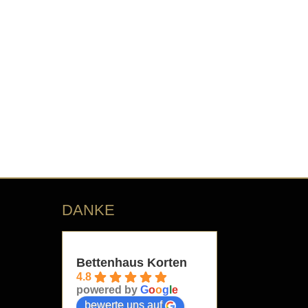
DANKE
Bettenhaus Korten
4.8
powered by
G
o
o
g
l
e
bewerte uns auf