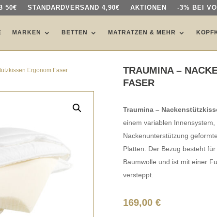
 50€
 50€
STANDARDVERSAND 4,90€
STANDARDVERSAND 4,90€
AKTIONEN
AKTIONEN
-3% BEI V
-3% BEI V
E
E
MARKEN
MARKEN
BETTEN
BETTEN
MATRATZEN & MEHR
MATRATZEN & MEHR
KOPF
KOPF
TRAUMINA – NACK
tützkissen Ergonom Faser
FASER
Traumina – Nackenstützkiss
einem variablen Innensystem,
Nackenunterstützung geformten 
Platten. Der Bezug besteht fü
Baumwolle und ist mit einer Fu
versteppt.
169,00
€