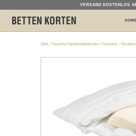
VERSAND KOSTENLOS AB
VERSAND KOSTENLOS AB
HOM
HOM
Start
/
Traumina Nackenstützkissen
/ Traumina – Nackens