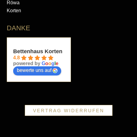
Röwa
Korten
DANKE
Bettenhaus Korten
4.8
powered by
G
o
o
g
l
e
bewerte uns auf
VERTRAG WIDERRUFEN