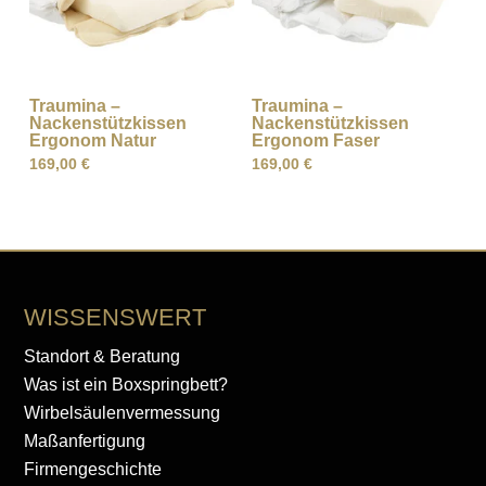
Traumina –
Traumina –
Nackenstützkissen
Nackenstützkissen
Ergonom Natur
Ergonom Faser
169,00
€
169,00
€
WISSENSWERT
Standort & Beratung
Was ist ein Boxspringbett?
Wirbelsäulenvermessung
Maßanfertigung
Firmengeschichte