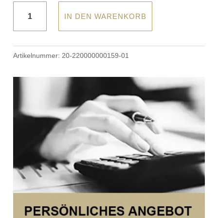
Dormiente®
IN DEN WARENKORB
-
Naturdecke
"Indian
Artikelnummer:
20-220000000159-01
Summer"
All
Season
Menge