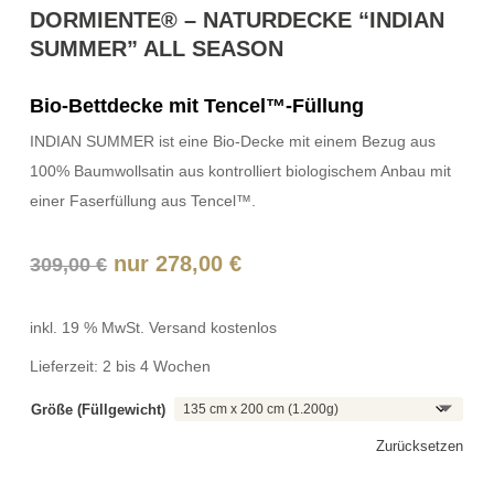
DORMIENTE® – NATURDECKE “INDIAN
SUMMER” ALL SEASON
Bio-Bettdecke mit Tencel™-Füllung
INDIAN SUMMER ist eine Bio-Decke mit einem Bezug aus
100% Baumwollsatin aus kontrolliert biologischem Anbau mit
einer Faserfüllung aus Tencel™.
Ursprünglicher
Aktueller
nur
278,00
€
309,00
€
Preis
Preis
war:
ist:
inkl. 19 % MwSt.
Versand kostenlos
309,00 €
278,00 €.
Lieferzeit:
2 bis 4 Wochen
Größe (Füllgewicht)
Zurücksetzen