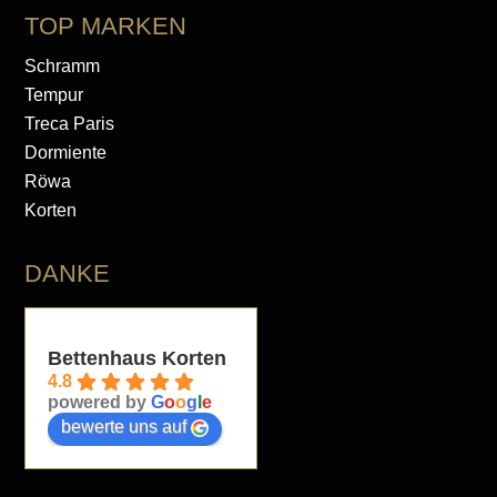
TOP MARKEN
Schramm
Tempur
Treca Paris
Dormiente
Röwa
Korten
DANKE
Bettenhaus Korten
4.8
powered by
G
o
o
g
l
e
bewerte uns auf