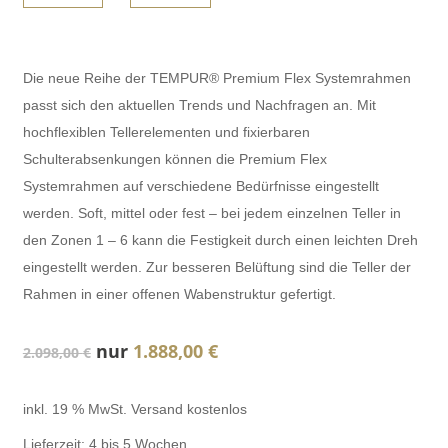
Die neue Reihe der TEMPUR® Premium Flex Systemrahmen
passt sich den aktuellen Trends und Nachfragen an. Mit
hochflexiblen Tellerelementen und fixierbaren
Schulterabsenkungen können die Premium Flex
Systemrahmen auf verschiedene Bedürfnisse eingestellt
werden. Soft, mittel oder fest – bei jedem einzelnen Teller in
den Zonen 1 – 6 kann die Festigkeit durch einen leichten Dreh
eingestellt werden. Zur besseren Belüftung sind die Teller der
Rahmen in einer offenen Wabenstruktur gefertigt.
Ursprünglicher
Aktueller
nur
1.888,00
€
2.098,00
€
Preis
Preis
war:
ist:
inkl. 19 % MwSt.
Versand kostenlos
2.098,00 €
1.888,00 €.
Lieferzeit:
4 bis 5 Wochen