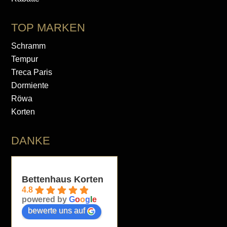
TOP MARKEN
Schramm
Tempur
Treca Paris
Dormiente
Röwa
Korten
DANKE
Bettenhaus Korten
4.8
powered by
G
o
o
g
l
e
bewerte uns auf