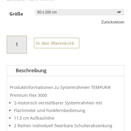
Größe
Zurücksetzen
TEMPUR®
In den Warenkorb
–
Systemrahmen
Premium
Beschreibung
Flex
3000
Menge
Produktinformationen zu Systemrahmen TEMPUR®
Premium Flex 3000
2-motorisch verstellbarer Systemrahmen mit
Flachmotor und Funkfernbedienung
11,5 cm Aufbauhöhe
2 Reihen individuell fixierbare Schulterabsenkung