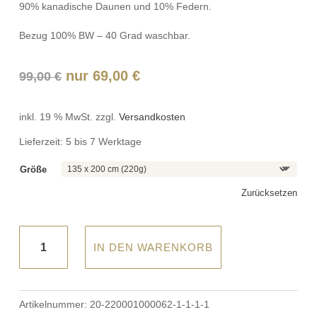
90% kanadische Daunen und 10% Federn.
Bezug 100% BW – 40 Grad waschbar.
Ursprünglicher
Aktueller
nur
69,00
€
99,00
€
Preis
Preis
war:
ist:
inkl. 19 % MwSt.
zzgl.
Versandkosten
99,00 €
69,00 €.
Lieferzeit:
5 bis 7 Werktage
Größe
Zurücksetzen
Künsemüller
IN DEN WARENKORB
–
Sommer-
Daunendecke
Artikelnummer:
20-220001000062-1-1-1-1
Menge