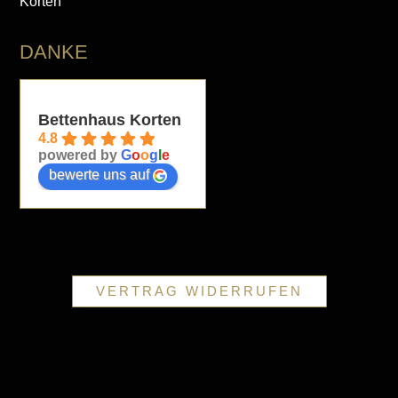
Korten
DANKE
Bettenhaus Korten
4.8
powered by
G
o
o
g
l
e
bewerte uns auf
VERTRAG WIDERRUFEN