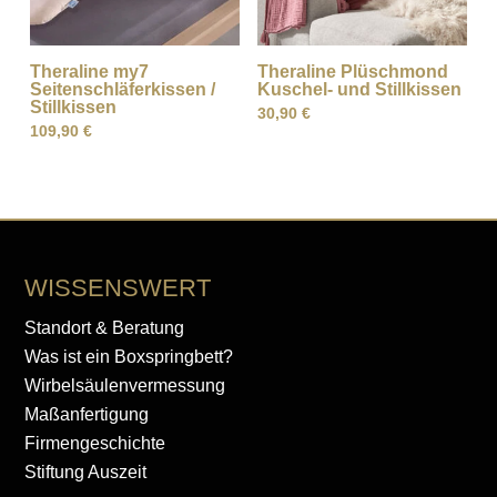
Theraline my7
Theraline Plüschmond
Seitenschläferkissen /
Kuschel- und Stillkissen
Stillkissen
30,90
€
109,90
€
WISSENSWERT
Standort & Beratung
Was ist ein Boxspringbett?
Wirbelsäulenvermessung
Maßanfertigung
Firmengeschichte
Stiftung Auszeit