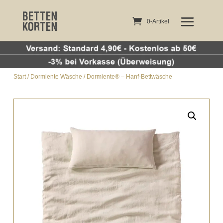
0-Artikel
0-Artikel
Start
/
Dormiente Wäsche
/ Dormiente® – Hanf-Bettwäsche