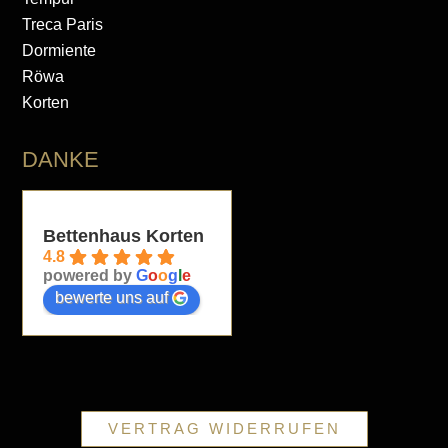
Treca Paris
Dormiente
Röwa
Korten
DANKE
Bettenhaus Korten
4.8
powered by
G
o
o
g
l
e
bewerte uns auf
VERTRAG WIDERRUFEN