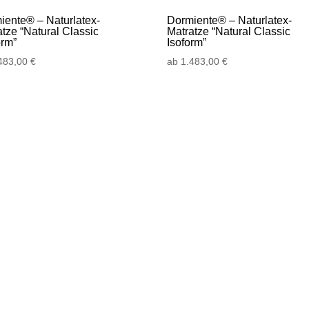
iente® – Naturlatex-
Dormiente® – Naturlatex-
atze “Natural Classic
Matratze “Natural Classic
orm”
Isoform”
483,00
€
ab
1.483,00
€