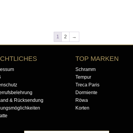
1
2
→
CHTLICHES
TOP MARKEN
ressum
Schramm
B
Tempur
enschutz
Treca Paris
rrufsbelehrung
Dormiente
sand & Rücksendung
Röwa
lungsmöglichkeiten
Korten
atte