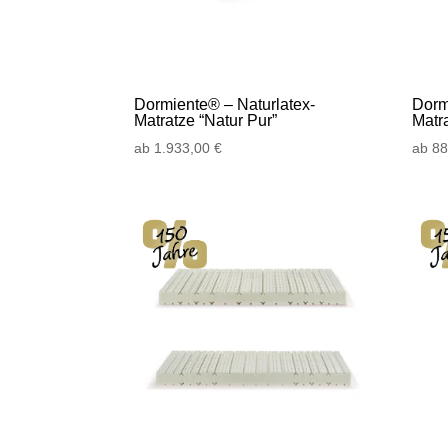
Dormiente® – Naturlatex-
Dorm
Matratze “Natur Pur”
Matra
ab
1.933,00
€
ab
8