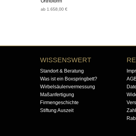
Orthoform”
ab
1.658,00
€
WISSENSWERT
RE
Standort & Beratung
Imp
Was ist ein Boxspringbett?
AG
Wirbelsäulenvermessung
Dat
Maßanfertigung
Wide
Firmengeschichte
Ver
Stiftung Auszeit
Zah
Rab