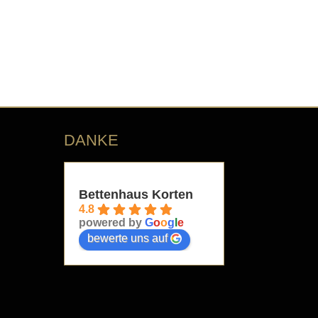
DANKE
Bettenhaus Korten
4.8
powered by
G
o
o
g
l
e
bewerte uns auf