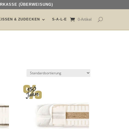
ORKASSE (ÜBERWEISUNG)
ORKASSE (ÜBERWEISUNG)
KISSEN & ZUDECKEN
KISSEN & ZUDECKEN
S-A-L-E
S-A-L-E
0-Artikel
0-Artikel