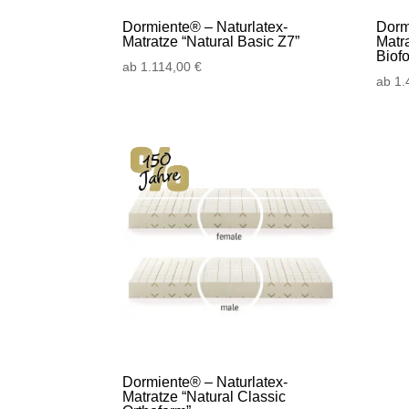
Dormiente® – Naturlatex-
Dorm
Matratze “Natural Basic Z7”
Matr
Biof
ab
1.114,00
€
ab
1.
Dormiente® – Naturlatex-
Matratze “Natural Classic