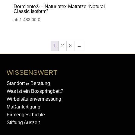
Dormiente® – Naturlatex-Matratze “Natural
Classic Isoform”
ab
1.483,00
€
1
2
3
→
WISSENSWERT
Standort & Beratung
Was ist ein Boxspringbett?
Wirbelsäulenvermessung
Maßanfertigung
Firmengeschichte
Stiftung Auszeit