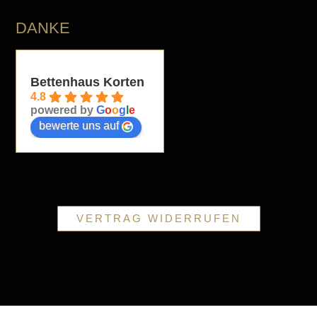
DANKE
Bettenhaus Korten
4.8
powered by
G
o
o
g
l
e
bewerte uns auf
VERTRAG WIDERRUFEN