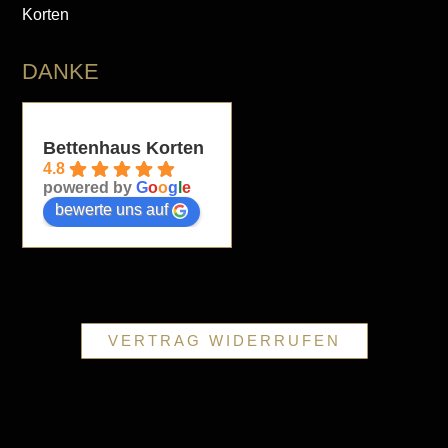
Korten
DANKE
Bettenhaus Korten
4.8
powered by
G
o
o
g
l
e
bewerte uns auf
VERTRAG WIDERRUFEN