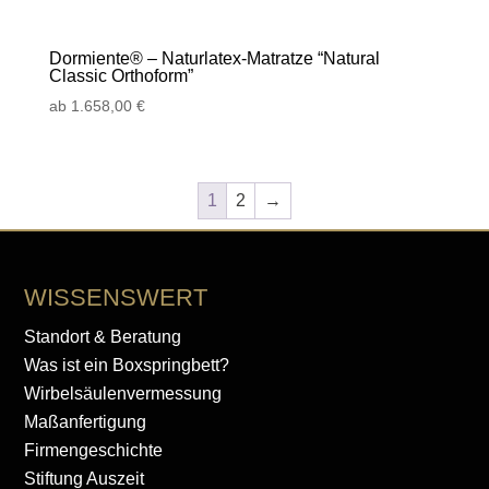
Dormiente® – Naturlatex-Matratze “Natural
Classic Orthoform”
ab
1.658,00
€
1
2
→
WISSENSWERT
Standort & Beratung
Was ist ein Boxspringbett?
Wirbelsäulenvermessung
Maßanfertigung
Firmengeschichte
Stiftung Auszeit