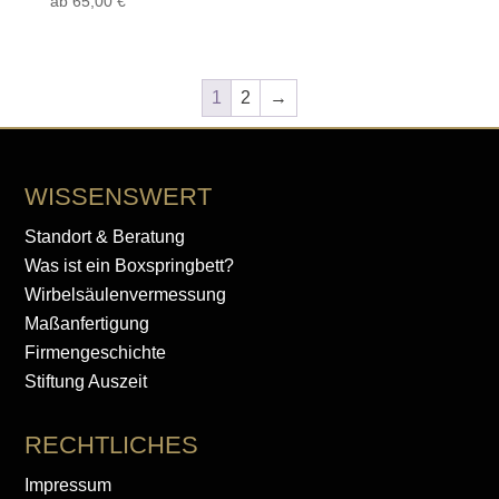
ab
65,00
€
1
2
→
WISSENSWERT
Standort & Beratung
Was ist ein Boxspringbett?
Wirbelsäulenvermessung
Maßanfertigung
Firmengeschichte
Stiftung Auszeit
RECHTLICHES
Impressum