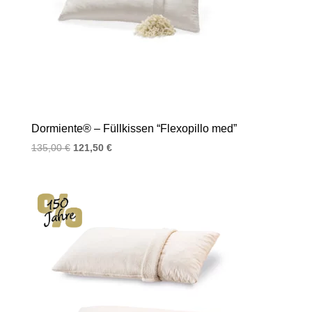
Dormiente® – Füllkissen “Flexopillo med”
Ursprünglicher
Aktueller
135,00
€
121,50
€
Preis
Preis
war:
ist:
135,00 €
121,50 €.