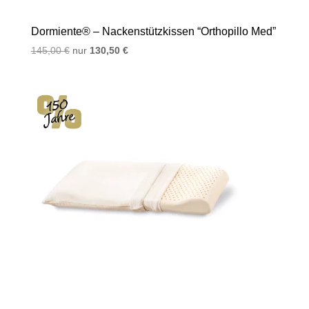
Dormiente® – Nackenstützkissen “Orthopillo Med”
Ursprünglicher
Aktueller
145,00
€
nur
130,50
€
Preis
Preis
war:
ist:
145,00 €
130,50 €.