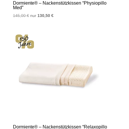
Dormiente® – Nackenstützkissen “Physiopillo
Med”
Ursprünglicher
Aktueller
145,00
€
nur
130,50
€
Preis
Preis
war:
ist:
145,00 €
130,50 €.
Dormiente® – Nackenstützkissen “Relaxopillo