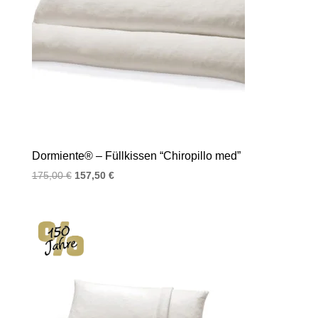
Dormiente® – Füllkissen “Chiropillo med”
Ursprünglicher
Aktueller
175,00
€
157,50
€
Preis
Preis
war:
ist:
175,00 €
157,50 €.