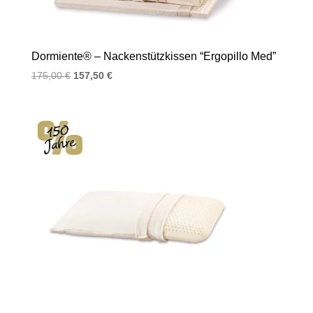
Dormiente® – Nackenstützkissen “Ergopillo Med”
Ursprünglicher
Aktueller
175,00
€
157,50
€
Preis
Preis
war:
ist:
175,00 €
157,50 €.