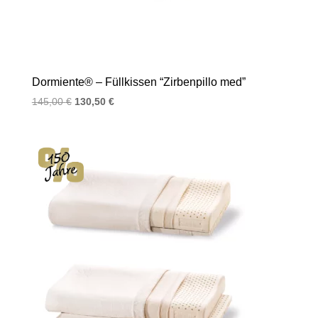
Dormiente® – Füllkissen “Zirbenpillo med”
Ursprünglicher
Aktueller
145,00
€
130,50
€
Preis
Preis
war:
ist:
145,00 €
130,50 €.