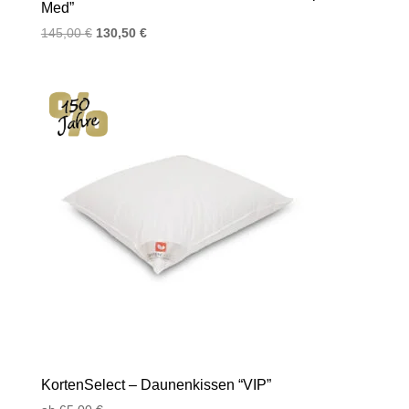
Med”
Ursprünglicher
Aktueller
145,00
€
130,50
€
Preis
Preis
war:
ist:
145,00 €
130,50 €.
KortenSelect – Daunenkissen “VIP”