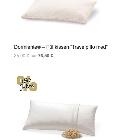
Dormiente® – Füllkissen “Travelpillo med”
Ursprünglicher
Aktueller
85,00
€
nur
76,50
€
Preis
Preis
war:
ist:
85,00 €
76,50 €.