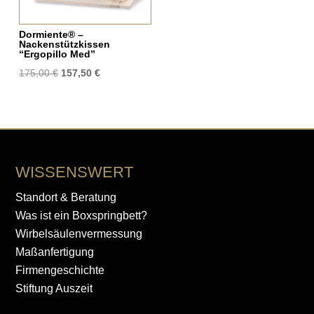
Dormiente® –
Nackenstützkissen
“Ergopillo Med”
Ursprünglicher
Aktueller
175,00
€
157,50
€
Preis
Preis
war:
ist:
175,00 €
157,50 €.
WISSENSWERT
Standort & Beratung
Was ist ein Boxspringbett?
Wirbelsäulenvermessung
Maßanfertigung
Firmengeschichte
Stiftung Auszeit