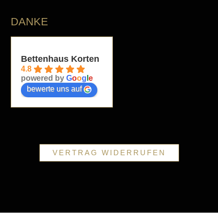
DANKE
Bettenhaus Korten
4.8
powered by
G
o
o
g
l
e
bewerte uns auf
VERTRAG WIDERRUFEN