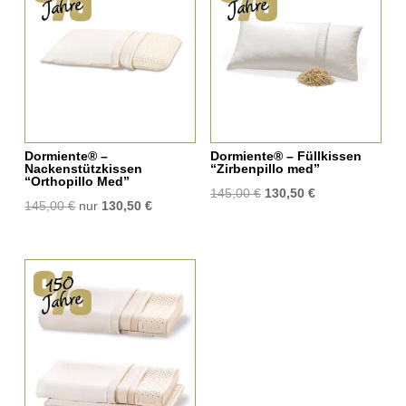
Dormiente® –
Dormiente® – Füllkissen
Nackenstützkissen
“Zirbenpillo med”
“Orthopillo Med”
Ursprünglicher
Aktueller
145,00
€
130,50
€
Ursprünglicher
Aktueller
145,00
€
nur
130,50
€
Preis
Preis
Preis
Preis
war:
ist:
war:
ist:
145,00 €
130,50 €.
145,00 €
130,50 €.