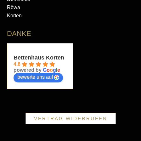
Röwa
Korten
DANKE
Bettenhaus Korten
4.8
powered by
G
o
o
g
l
e
bewerte uns auf
VERTRAG WIDERRUFEN