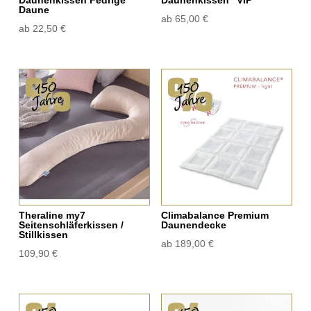
Daunenkissen Fedrige
Daunenkissen “VIP”
Daune
ab
65,00
€
ab
22,50
€
Theraline my7
Climabalance Premium
Seitenschläferkissen /
Daunendecke
Stillkissen
ab
189,00
€
109,90
€