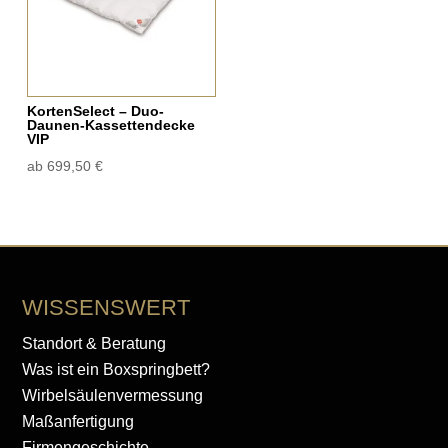
KortenSelect – Duo-
Daunen-Kassettendecke
VIP
ab
699,50
€
WISSENSWERT
Standort & Beratung
Was ist ein Boxspringbett?
Wirbelsäulenvermessung
Maßanfertigung
Firmengeschichte