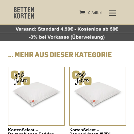
0-Artikel
0-Artikel
… MEHR AUS DIESER KATEGORIE
Ähnliche Produkte
KortenSelect –
KortenSelect –