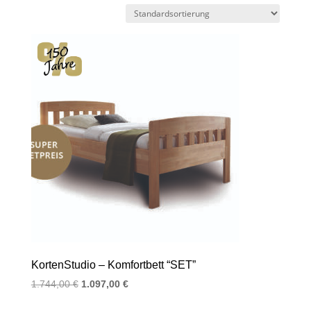
KortenStudio – Komfortbett “SET”
Ursprünglicher
Aktueller
1.744,00
€
1.097,00
€
Preis
Preis