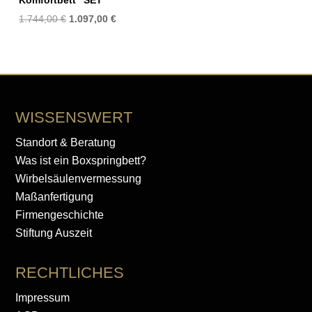
Komfortbett “SET”
Ursprünglicher
Aktueller
1.744,00
€
1.097,00
€
Preis
Preis
war:
ist:
1.744,00 €
1.097,00 €.
WISSENSWERT
Standort & Beratung
Was ist ein Boxspringbett?
Wirbelsäulenvermessung
Maßanfertigung
Firmengeschichte
Stiftung Auszeit
RECHTLICHES
Impressum